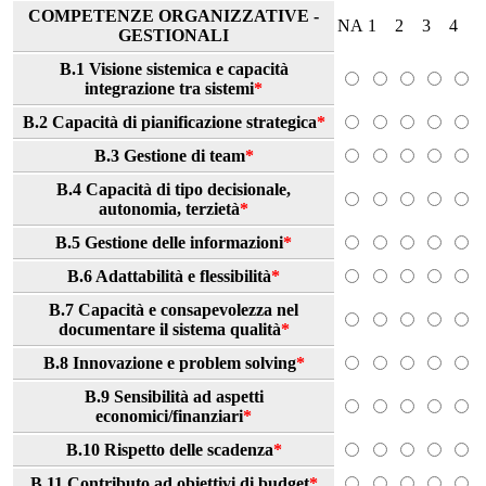
COMPETENZE ORGANIZZATIVE -
NA
1
2
3
4
GESTIONALI
B.1 Visione sistemica e capacità
integrazione tra sistemi
*
B.2 Capacità di pianificazione strategica
*
B.3 Gestione di team
*
B.4 Capacità di tipo decisionale,
autonomia, terzietà
*
B.5 Gestione delle informazioni
*
B.6 Adattabilità e flessibilità
*
B.7 Capacità e consapevolezza nel
documentare il sistema qualità
*
B.8 Innovazione e problem solving
*
B.9 Sensibilità ad aspetti
economici/finanziari
*
B.10 Rispetto delle scadenza
*
B.11 Contributo ad obiettivi di budget
*