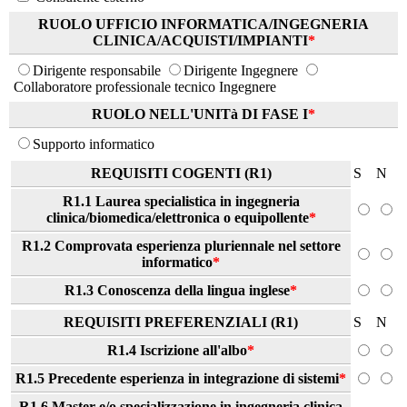
RUOLO UFFICIO INFORMATICA/INGEGNERIA
CLINICA/ACQUISTI/IMPIANTI
*
Dirigente responsabile
Dirigente Ingegnere
Collaboratore professionale tecnico Ingegnere
RUOLO NELL'UNITà DI FASE I
*
Supporto informatico
REQUISITI COGENTI (R1)
S
N
R1.1 Laurea specialistica in ingegneria
clinica/biomedica/elettronica o equipollente
*
R1.2 Comprovata esperienza pluriennale nel settore
informatico
*
R1.3 Conoscenza della lingua inglese
*
REQUISITI PREFERENZIALI (R1)
S
N
R1.4 Iscrizione all'albo
*
R1.5 Precedente esperienza in integrazione di sistemi
*
R1.6 Master e/o specializzazione in ingegneria clinica