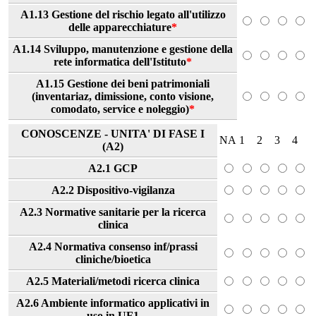
A1.13 Gestione del rischio legato all'utilizzo
delle apparecchiature
*
A1.14 Sviluppo, manutenzione e gestione della
rete informatica dell'Istituto
*
A1.15 Gestione dei beni patrimoniali
(inventariaz, dimissione, conto visione,
comodato, service e noleggio)
*
CONOSCENZE - UNITA' DI FASE I
NA
1
2
3
4
(A2)
A2.1 GCP
A2.2 Dispositivo-vigilanza
A2.3 Normative sanitarie per la ricerca
clinica
A2.4 Normativa consenso inf/prassi
cliniche/bioetica
A2.5 Materiali/metodi ricerca clinica
A2.6 Ambiente informatico applicativi in
uso in UF1