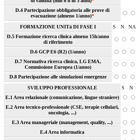
di validità (min 6 h in 5 anni)
*
D.4 Partecipazione obbligatoria alle prove di
evacuazione (almeno 1/anno)
*
FORMAZIONE UNITà DI FASE I
S
N
NA
D.5 Formazione ricerca clinica almeno 15h/anno
di riferimento
D.6 GCP E6 (R2) (1/anno)
D.7 Normativa ricerca clinica, LG EMA,
Commissione Europea (1/anno)
D.8 Partecipazione alle simulazioni emergenze
SVILUPPO PROFESSIONALE
S
N
E.1 Area relazionale (comunicazione, lingue straniere)
E.2 Area tecnico-professionale (CSE, terapie cellulari,
oncologia, ...)
E.3 Area manageriale (management, quality, ...)
E.4 Area informatica