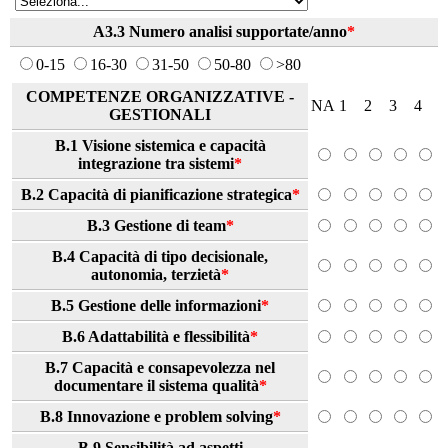
A3.3 Numero analisi supportate/anno
*
0-15
16-30
31-50
50-80
>80
COMPETENZE ORGANIZZATIVE -
NA
1
2
3
4
GESTIONALI
B.1 Visione sistemica e capacità
integrazione tra sistemi
*
B.2 Capacità di pianificazione strategica
*
B.3 Gestione di team
*
B.4 Capacità di tipo decisionale,
autonomia, terzietà
*
B.5 Gestione delle informazioni
*
B.6 Adattabilità e flessibilità
*
B.7 Capacità e consapevolezza nel
documentare il sistema qualità
*
B.8 Innovazione e problem solving
*
B.9 Sensibilità ad aspetti