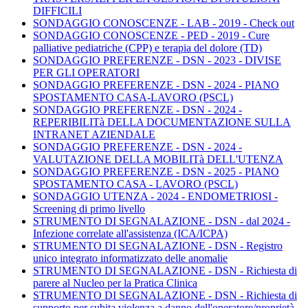
DIFFICILI
SONDAGGIO CONOSCENZE - LAB - 2019 - Check out
SONDAGGIO CONOSCENZE - PED - 2019 - Cure
palliative pediatriche (CPP) e terapia del dolore (TD)
SONDAGGIO PREFERENZE - DSN - 2023 - DIVISE
PER GLI OPERATORI
SONDAGGIO PREFERENZE - DSN - 2024 - PIANO
SPOSTAMENTO CASA-LAVORO (PSCL)
SONDAGGIO PREFERENZE - DSN - 2024 -
REPERIBILITà DELLA DOCUMENTAZIONE SULLA
INTRANET AZIENDALE
SONDAGGIO PREFERENZE - DSN - 2024 -
VALUTAZIONE DELLA MOBILITà DELL'UTENZA
SONDAGGIO PREFERENZE - DSN - 2025 - PIANO
SPOSTAMENTO CASA - LAVORO (PSCL)
SONDAGGIO UTENZA - 2024 - ENDOMETRIOSI -
Screening di primo livello
STRUMENTO DI SEGNALAZIONE - DSN - dal 2024 -
Infezione correlate all'assistenza (ICA/ICPA)
STRUMENTO DI SEGNALAZIONE - DSN - Registro
unico integrato informatizzato delle anomalie
STRUMENTO DI SEGNALAZIONE - DSN - Richiesta di
parere al Nucleo per la Pratica Clinica
STRUMENTO DI SEGNALAZIONE - DSN - Richiesta di
supporto per subita violenza a danno dell'operatore/proprietà