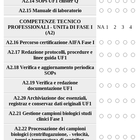
A2.14 SOPs UF1 cluster Q
A2.15 Manuale di laboratorio
COMPETENZE TECNICO
PROFESSIONALI - UNITà DI FASE I
NA
1
2
3
4
(A2)
A2.16 Percorso certificazione AIFA Fase I
A2.17 Redazione protocolli, procedure e
linee guida UF1
A2.18 Verifica e aggiornamento periodica
SOPs
A2.19 Verifica e redazione
documentazione UF1
A2.20 Archiviazione doc essenziali,
registraz e conservaz dati originali UF1
A2.21 Gestione campioni biologici studi
clinici Fase 1
A2.22 Processazione dei campioni
biologici (centrifugazuione, - velocità,
tempi e temperatura di centrifug,