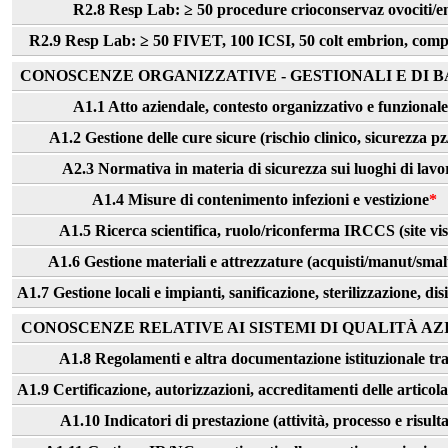
R2.8 Resp Lab: ≥ 50 procedure crioconservaz ovociti/emb
R2.9 Resp Lab: ≥ 50 FIVET, 100 ICSI, 50 colt embrion, compr
CONOSCENZE ORGANIZZATIVE - GESTIONALI E DI BA
A1.1 Atto aziendale, contesto organizzativo e funzionale
A1.2 Gestione delle cure sicure (rischio clinico, sicurezza pz
A2.3 Normativa in materia di sicurezza sui luoghi di lavo
A1.4 Misure di contenimento infezioni e vestizione
*
A1.5 Ricerca scientifica, ruolo/riconferma IRCCS (site vis
A1.6 Gestione materiali e attrezzature (acquisti/manut/smal
A1.7 Gestione locali e impianti, sanificazione, sterilizzazione, dis
CONOSCENZE RELATIVE AI SISTEMI DI QUALITÀ AZI
A1.8 Regolamenti e altra documentazione istituzionale tra
A1.9 Certificazione, autorizzazioni, accreditamenti delle articola
A1.10 Indicatori di prestazione (attività, processo e risulta