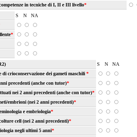
petenze in tecniche di I, II e III livello
*
S
N
NA
*
llente
*
R2)
S
N
NA
e di crioconservazione dei gameti maschili
*
anni precedenti (anche con tutor)
*
ettuati nei 2 anni precedenti (anche con tutor)
*
eti/embrioni (nei 2 anni precedenti)
*
eminologia e embriologia
*
lture cell (nei 2 anni precedenti)
*
logia negli ultimi 5 anni
*