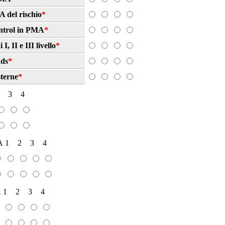
 del rischio
*
ontrol in PMA
*
, II e III livello
*
nds
*
sterne
*
3
4
A
1
2
3
4
A
1
2
3
4