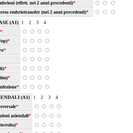
rioni (effett. nei 2 anni precedenti)
*
eso embriotransfer (nei 2 anni precedenti)
*
SE (A1)
1
2
3
4
*
/op)
*
ro
*
it)
*
tim)
*
infezione
*
ENDALI (A1)
1
2
3
4
sversale
*
zioni aziendali
*
to/esito)
*