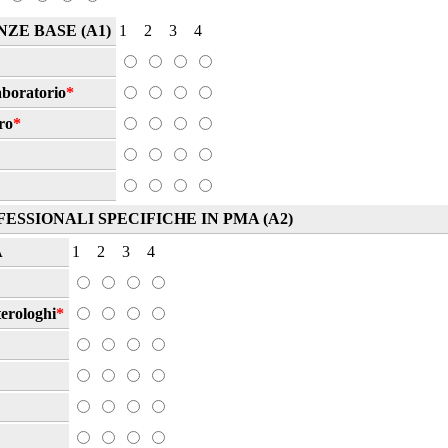
ZE BASE (A1)
1
2
3
4
aboratorio
*
ro
*
SSIONALI SPECIFICHE IN PMA (A2)
A
1
2
3
4
erologhi
*