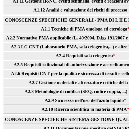
A1.11 Gestione IR/NC, eventi sentinella, eventi e reazioni av
A1.12 Analisi e valutazione dei rischi di processo
CONOSCENZE SPECIFICHE GENERALI - PMA DI I, II E I
A2.1 Tecniche di PMA omologa ed eterologa
A2.2 Normativa PMA applicabile (L. 40/2004, D.lgs 191/2007 e D.
A2.3 LG CNT (Laboratorio PMA, sala criogenica,...) e altre
A2.4 Requisiti sala criogenica
*
A2.5 Requisiti istituzionali di autorizzazione e accreditam
A2.6 Requisiti CNT per la qualità e sicurezza di tessuti e cell
A2.7 Gestione materiali e attrezzature critiche del
A2.8 Metodologie di codifica (SEQ, codice coppia, ...
A2.9 Sicurezza nell'uso dell'azoto liquido
*
A2.10 Ricerca scientifica in materia di PMA
CONOSCENZE SPECIFICHE SISTEMA GESTIONE QUALI
A2.11 Documentazione specifica del SGQ 