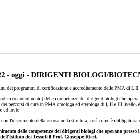
2 - oggi - DIRIGENTI BIOLOGI/BIOTE
i dei programmi di certificazione e accreditamento delle PMA di I, II e 
periodica (mantenimento) delle competenze dei dirigenti biologi che oper
ei percorsi di cura in PMA omologa ed eterologa di I, II e III livello, 
e ed invio.
con l'inserimento della risorsa nella struttura, così come è obbligator
nimento delle competenze dei dirigenti biologi che operano presso 
ll'Istituto dei Tessuti il Prof. Giuseppe Ricci.