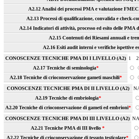
A2.12 Analisi dei processi PMA e valutazione FMECA
A2.13 Processi di qualificazione, convalida e check-c
A2.14 Indicatori di attività, processo ed esito delle PMA di I
A2.15 Contenuti dei Riesami annuali e tre
A2.16 Esiti audit interni e verifiche ispettive e
CONOSCENZE TECNICHE PMA DI I LIVELLO (A2)
1
2
A2.17 Tecniche di seminologia
*
A2.18 Tecniche di crioconservazione gameti maschili
*
CONOSCENZE TECNICHE PMA DI II LIVELLO (A2)
N
A2.19 Tecniche di embriologia
*
A2.20 Tecniche di crioconservazione di gameti ed embrioni
*
CONOSCENZE TECNICHE PMA DI III LIVELLO (A2)
N
A2.21 Tecniche PMA di III livello
*
A2.22 Tecniche di crioconservazione di tessuto testicolare
*