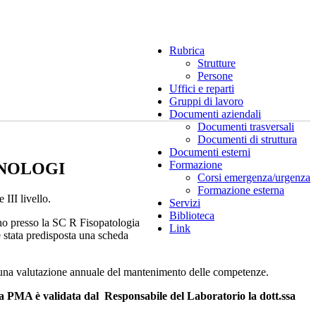
Rubrica
Strutture
Persone
Uffici e reparti
Gruppi di lavoro
Documenti aziendali
Documenti trasversali
Documenti di struttura
Documenti esterni
Formazione
CNOLOGI
Corsi emergenza/urgenza
Formazione esterna
III livello.
Servizi
Biblioteca
ano presso la SC R Fisopatologia
Link
è stata predisposta una scheda
ia una valutazione annuale del mantenimento delle competenze.
la PMA è validata dal Responsabile del Laboratorio la dott.ssa