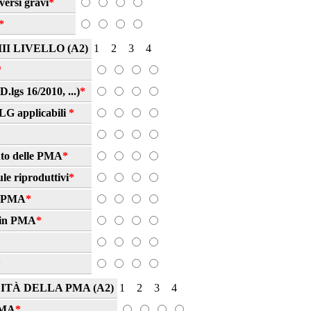
versi gravi
*
*
II LIVELLO (A2)
1
2
3
4
*
lgs 16/2010, ...)
*
 LG applicabili
*
ento delle PMA
*
ule riproduttivi
*
la PMA
*
) in PMA
*
*
TÀ DELLA PMA (A2)
1
2
3
4
PMA
*