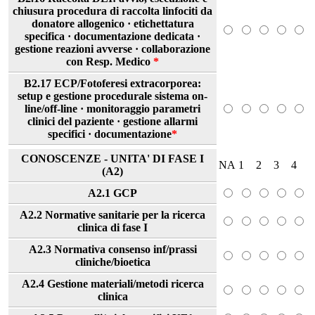
chiusura procedura di raccolta linfociti da
donatore allogenico · etichettatura
specifica · documentazione dedicata ·
gestione reazioni avverse · collaborazione
con Resp. Medico
*
B2.17 ECP/Fotoferesi extracorporea:
setup e gestione procedurale sistema on-
line/off-line · monitoraggio parametri
clinici del paziente · gestione allarmi
specifici · documentazione
*
CONOSCENZE - UNITA' DI FASE I
NA
1
2
3
4
(A2)
A2.1 GCP
A2.2 Normative sanitarie per la ricerca
clinica di fase I
A2.3 Normativa consenso inf/prassi
cliniche/bioetica
A2.4 Gestione materiali/metodi ricerca
clinica