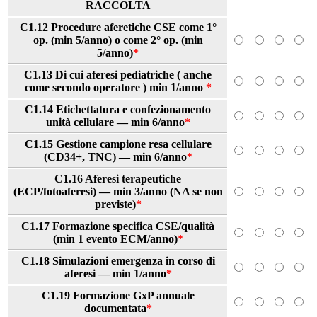
RACCOLTA
C1.12 Procedure aferetiche CSE come 1°
op. (min 5/anno) o come 2° op. (min
5/anno)
*
C1.13 Di cui aferesi pediatriche ( anche
come secondo operatore ) min 1/anno
*
C1.14 Etichettatura e confezionamento
unità cellulare — min 6/anno
*
C1.15 Gestione campione resa cellulare
(CD34+, TNC) — min 6/anno
*
C1.16 Aferesi terapeutiche
(ECP/fotoaferesi) — min 3/anno (NA se non
previste)
*
C1.17 Formazione specifica CSE/qualità
(min 1 evento ECM/anno)
*
C1.18 Simulazioni emergenza in corso di
aferesi — min 1/anno
*
C1.19 Formazione GxP annuale
documentata
*