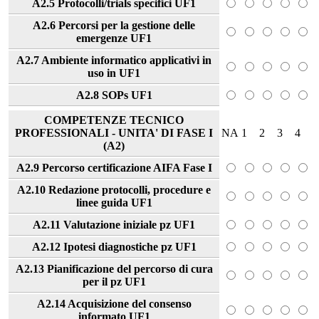
A2.5 Protocolli/trials specifici UF1
A2.6 Percorsi per la gestione delle
emergenze UF1
A2.7 Ambiente informatico applicativi in
uso in UF1
A2.8 SOPs UF1
COMPETENZE TECNICO
PROFESSIONALI - UNITA' DI FASE I
NA
1
2
3
4
(A2)
A2.9 Percorso certificazione AIFA Fase I
A2.10 Redazione protocolli, procedure e
linee guida UF1
A2.11 Valutazione iniziale pz UF1
A2.12 Ipotesi diagnostiche pz UF1
A2.13 Pianificazione del percorso di cura
per il pz UF1
A2.14 Acquisizione del consenso
informato UF1