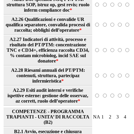
struttura SOP, istruz op, gest revis; ruolo
inferm compliance doc
*
A2.26 Qualificazioni e convalide UR
qualifica separatore, convalida processi di
raccolta; obblighi dell’operatore
*
A2.27 Indicatori di attività, processo e
risultato del PT/PTM: concentrazione
TNC e CD34+, efficienza raccolta CD34,
% contam microbiolog, incid SAE sul
donatore
*
A2.28 Riesami annuali del PT/PTM:
contenuti, struttura, partecipaz
infermieristica
*
A2.29 Esiti audit interni e verifiche
ispettive esterne: gestione delle osservaz,
az corrett, ruolo dell’operatore
*
COMPETENZE - PROGRAMMA
TRAPIANTI - UNITA’ DI RACCOLTA
NA
1
2
3
4
(B2)
B2.1 Avvio, esecuzione e chiusura