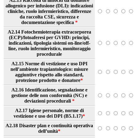
A2.13 Raccolta di linfociti da donatore
allogenico per infusione (DLI): indicazioni
cliniche, ruolo infermieristico, differenze
da raccolta CSE, sicurezza e
documentazione specifica
*
A2.14 Fotochemioterapia extracorporea
(ECP)/fotoaferesi per GVHD: principi,
indicazioni, tipologia sistemi on-line/off-
line, ruolo infermieristico, monitoraggio
procedurale
A2.15 Norme di vestizione e uso DPI
nell’ambiente trapiantologico: misure
aggiuntive rispetto allo standard,
protezione prodotto e donatore
*
A2.16 Identificazione, segnalazione e
gestione delle non conformità (NC) e
deviazioni procedurali
*
A2.17 Igiene personale, norme di
vestizione e uso dei DPI (B5.1.17)
*
A2.18 Disaster plan e continuità operativa
dell’unità
*