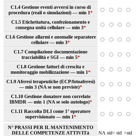
C1.4 Gestione eventi avversi in corso di
procedura (reali o simulazioni) — min 1
*
C1.5 Etichettatura, confezionamento e
consegna unità cellulare — min 3
*
C1.6 Gestione allarmi e anomalie separatore
cellulare — min 3
*
C1.7 Compilazione documentazione
tracciabilità e SGI — min 5
*
C1.8 Gestione fattori di crescita e
monitoraggio mobilizzazione — min 1
*
C1.9 Aferesi terapeutiche (ECP/fotoaferesi)
— min 3 (NA se non previste)
*
C1.10 Gestione donatore non correlato
IBMDR — min 1 (NA se solo autologo)
*
C1.11 Raccolta DLI come 1° operatore
supervisionato — min 1
*
N° PRASSI PER IL MANTENIMENTO
DELLE COMPETENZE ATTIVITà
NA
std<
std
>std