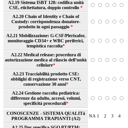
A2.19 Sistema ISBT 128: codifica unità
CSE, etichettatura, doppio controllo
*
A2.20 Chain of Identity e Chain of
Custody: corrispondenza donatore-
prodotto in ogni passaggio
*
A2.21 Mobilizzazione: G-CSF/Plerixafor,
monitoraggio CD34+ e WBC periferici,
tempistica raccolta
*
A2.22 Medical release: procedura di
autorizzazione medica al rilascio dell’unità
cellulare
*
A2.23 Tracciabilità prodotto CSE:
obblighi di registrazione verso CNT,
conservazione 30 anni
*
A2.24 Gestione raccolta pediatrica:
differenze da adulto, accessi, volumi,
specificità procedurali
*
CONOSCENZE - SISTEMA QUALITà
NA
1
2
3
4
PROGRAMMA TRAPIANTI (A2)
A2.25 Doc specifica SGQ PT/PTM: