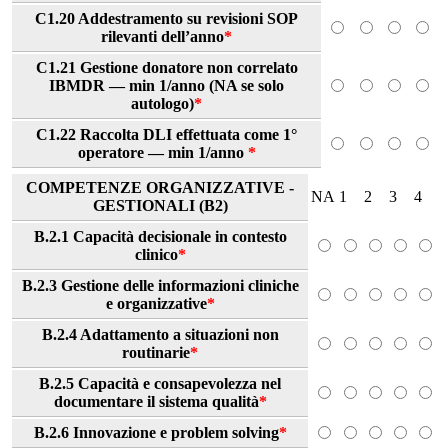
C1.20 Addestramento su revisioni SOP
rilevanti dell’anno
*
C1.21 Gestione donatore non correlato
IBMDR — min 1/anno (NA se solo
autologo)
*
C1.22 Raccolta DLI effettuata come 1°
operatore — min 1/anno
*
COMPETENZE ORGANIZZATIVE -
NA
1
2
3
4
GESTIONALI (B2)
B.2.1 Capacità decisionale in contesto
clinico
*
B.2.3 Gestione delle informazioni cliniche
e organizzative
*
B.2.4 Adattamento a situazioni non
routinarie
*
B.2.5 Capacità e consapevolezza nel
documentare il sistema qualità
*
B.2.6 Innovazione e problem solving
*