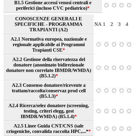
B1.5 Gestione accessi venosi centrali e
periferici (incluso CVC pediatrico)
*
CONOSCENZE GENERALI E
SPECIFICHE - PROGRAMMA
NA
1
2
3
4
TRAPIANTI (A2)
A2.1 Normativa europea, nazionale e
regionale applicabile ai Programmi
Trapianti CSE
*
A2.2 Gestione della riservatezza del
donatore (anonimato bidirezionale
donatore non correlato IBMDR/WMDA)
(B5.1.2)
*
A2.3 Consenso donatore/ricevente a
trattam/raccolta/conservaz prod cell
(B5.1.3)
*
A2.4 Ricerca/selez donatore (screening,
testing, criteri elegg, gest
IBMDR/WMDA) (B5.1.4)
*
A2.5 Linee Guida CNT/CNS (sale
criogeniche, convalida raccolta HPC,...*
*