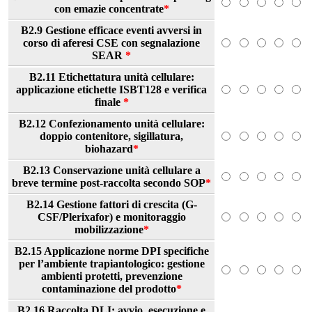
con emazie concentrate
*
B2.9 Gestione efficace eventi avversi in
corso di aferesi CSE con segnalazione
SEAR
*
B2.11 Etichettatura unità cellulare:
applicazione etichette ISBT128 e verifica
finale
*
B2.12 Confezionamento unità cellulare:
doppio contenitore, sigillatura,
biohazard
*
B2.13 Conservazione unità cellulare a
breve termine post-raccolta secondo SOP
*
B2.14 Gestione fattori di crescita (G-
CSF/Plerixafor) e monitoraggio
mobilizzazione
*
B2.15 Applicazione norme DPI specifiche
per l’ambiente trapiantologico: gestione
ambienti protetti, prevenzione
contaminazione del prodotto
*
B2.16 Raccolta DLI: avvio, esecuzione e