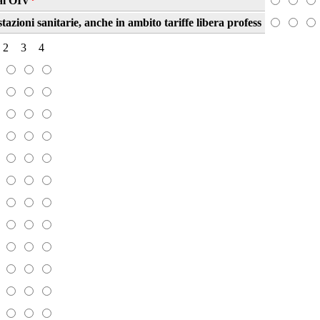
al'OIV
*
tazioni sanitarie, anche in ambito tariffe libera profess
2
3
4