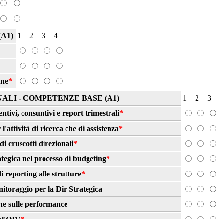
A1)
1
2
3
4
one
*
LI - COMPETENZE BASE (A1)
1
2
3
tivi, consuntivi e report trimestrali
*
l'attività di ricerca che di assistenza
*
i cruscotti direzionali
*
ategica nel processo di budgeting
*
i reporting alle strutture
*
itoraggio per la Dir Strategica
ne sulle performance