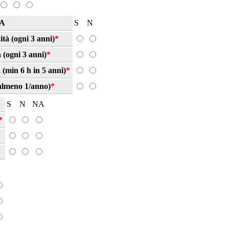
A
S
N
ità (ogni 3 anni)
*
 (ogni 3 anni)
*
à (min 6 h in 5 anni)
*
(almeno 1/anno)
*
S
N
NA
*