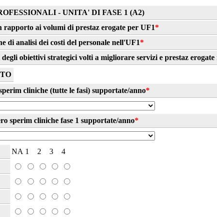
ESSIONALI - UNITA' DI FASE 1 (A2)
 in rapporto ai volumi di prestaz erogate per UF1
*
 di analisi dei costi del personale nell'UF1
*
gli obiettivi strategici volti a migliorare servizi e prestaz erogate
NTO
erim cliniche (tutte le fasi) supportate/anno
*
o sperim cliniche fase 1 supportate/anno
*
NA
1
2
3
4