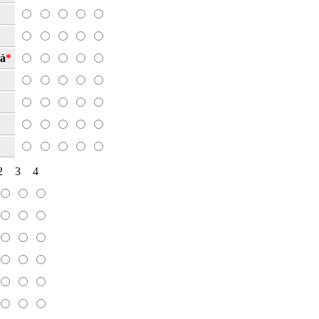
tà
*
2
3
4