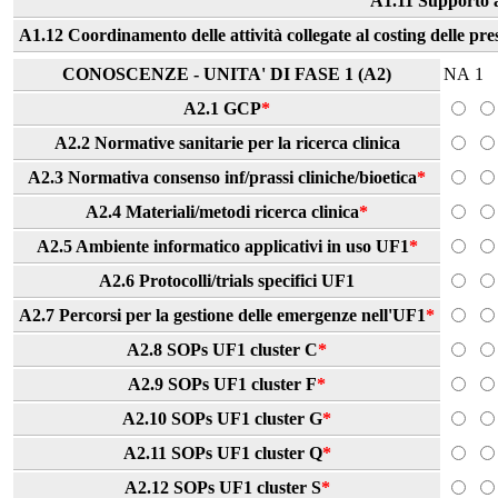
A1.11 Supporto 
A1.12 Coordinamento delle attività collegate al costing delle pres
CONOSCENZE - UNITA' DI FASE 1 (A2)
NA
1
A2.1 GCP
*
A2.2 Normative sanitarie per la ricerca clinica
A2.3 Normativa consenso inf/prassi cliniche/bioetica
*
A2.4 Materiali/metodi ricerca clinica
*
A2.5 Ambiente informatico applicativi in uso UF1
*
A2.6 Protocolli/trials specifici UF1
A2.7 Percorsi per la gestione delle emergenze nell'UF1
*
A2.8 SOPs UF1 cluster C
*
A2.9 SOPs UF1 cluster F
*
A2.10 SOPs UF1 cluster G
*
A2.11 SOPs UF1 cluster Q
*
A2.12 SOPs UF1 cluster S
*