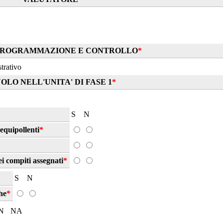
PROGRAMMAZIONE E CONTROLLO
*
trativo
OLO NELL'UNITA' DI FASE 1
*
S
N
equipollenti
*
ei compiti assegnati
*
S
N
he
*
N
NA