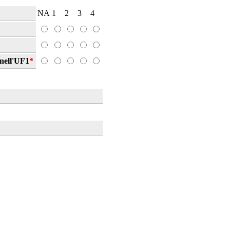
NA
1
2
3
4
 nell'UF1
*