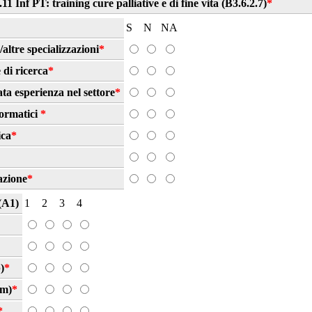
11 Inf PT: training cure palliative e di fine vita (B3.6.2.7)
*
S
N
NA
altre specializzazioni
*
 di ricerca
*
ta esperienza nel settore
*
ormatici
*
ica
*
azione
*
A1)
1
2
3
4
)
*
am)
*
*