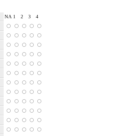
NA
1
2
3
4