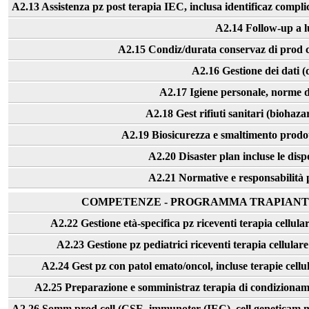
A2.13 Assistenza pz post terapia IEC, inclusa identificaz compli
A2.14 Follow-up a l
A2.15 Condiz/durata conservaz di prod ce
A2.16 Gestione dei dati 
A2.17 Igiene personale, norme di
A2.18 Gest rifiuti sanitari (biohaza
A2.19 Biosicurezza e smaltimento prodott
A2.20 Disaster plan incluse le disp
A2.21 Normative e responsabilità p
COMPETENZE - PROGRAMMA TRAPIANTI 
A2.22 Gestione età-specifica pz riceventi terapia cellular
A2.23 Gestione pz pediatrici riceventi terapia cellulare
A2.24 Gest pz con patol emato/oncol, incluse terapie cellul
A2.25 Preparazione e somministraz terapia di condizionam
A2.26 Somm prod cell (CSE, immunoter (IEC), cell geneticam mo