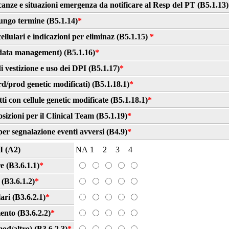
canze e situazioni emergenza da notificare al Resp del PT (B5.1.13)
ungo termine (B5.1.14)
*
llulari e indicazioni per eliminaz (B5.1.15)
*
(data management) (B5.1.16)
*
 vestizione e uso dei DPI (B5.1.17)
*
rd/prod genetic modificati) (B5.1.18.1)
*
i con cellule genetic modificate (B5.1.18.1)
*
osizioni per il Clinical Team (B5.1.19)
*
er segnalazione eventi avversi (B4.9)
*
(A2)
NA
1
2
3
4
e (B3.6.1.1)
*
 (B3.6.1.2)
*
ari (B3.6.2.1)
*
ento (B3.6.2.2)
*
d/altro) (B3.6.2.3)
*