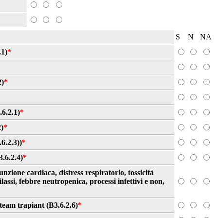
S
N
NA
.1)
*
2)
*
.6.2.1)
*
)
*
6.2.3))
*
3.6.2.4)
*
nzione cardiaca, distress respiratorio, tossicità
assi, febbre neutropenica, processi infettivi e non,
team trapiant (B3.6.2.6)
*