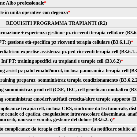
one Albo professionale
*
le in unità operative con degenza
*
REQUISITI PROGRAMMA TRAPIANTI (R2)
rmazione + esperienza gestione pz riceventi terapia cellulare (B3.6
T: gestione età-specifica pz riceventi terapia cellulare (B3.6.1.1)
*
diatrico: expertise assistenza pz ped riceventi terapia cell (B3.6.1.
Inf PT: training specifici su trapianti e terapie cell (B3.6.2)
*
ng assist pz patol ematol/oncol, inclusa panoramica terapia cell (B3
training preparaz+somministraz terapia condizionamento (B3.6.2.2
ng somministraz prod cell (CSE, IEC, cell geneticam mod/altro (B3.
g somministraz emoderivati/fatti crescita/altre terapie supporto (B
omplicanze terapia cell, inclusa CRS, sindrome da lisi tumorale, disfu
e renale ed epatica, coagulazione intravascolare disseminata, anafil
mucositi, nausea e vomito, gestione del dolore (B3.6.2.5)
*
o complicanze da terapia cell ed emergenze da notificare subito al 