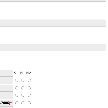
S
N
NA
3/2006)
*