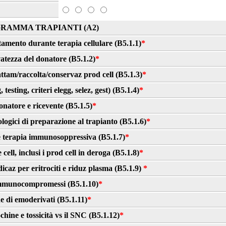
RAMMA TRAPIANTI (A2)
ttamento durante terapia cellulare (B5.1.1)
*
vatezza del donatore (B5.1.2)
*
ttam/raccolta/conservaz prod cell (B5.1.3)
*
esting, criteri elegg, selez, gest) (B5.1.4)
*
natore e ricevente (B5.1.5)
*
ogici di preparazione al trapianto (B5.1.6)
*
e terapia immunosoppressiva (B5.1.7)
*
ell, inclusi i prod cell in deroga (B5.1.8)
*
caz per eritrociti e riduz plasma (B5.1.9)
*
immunocompromessi (B5.1.10)
*
 di emoderivati (B5.1.11)
*
chine e tossicità vs il SNC (B5.1.12)
*