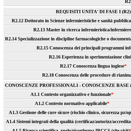
R2.
REQUISITI UNITA' DI FASE I (R2)
R2.12 Dottorato in Scienze infermieristiche e sanità pubblica/
R2.13 Master in ricerca infermieristica/infermiere
R2.14 Specializzazione in discipline farmacologiche o documenta
R2.15 Conoscenza dei principali programmi inf
R2.16 Esperienza in sperimentazione clin
R2.17 Conoscenza lingua inglese
*
R2.18 Conoscenza delle procedure di rianim
CONOSCENZE PROFESSIONALI - CONOSCENZE BASE (
A1.1 Contesto organizzativo e funzionale
*
A1.2 Contesto normativo applicabile
*
A1.3 Gestione delle cure sicure (rischio clinico, sicurezza pz/op
A1.4 Sistemi integrati della qualità (certificaz/autorizz/accredit
A1.5 Ricerca scientifica, ruolo/riconferma IRCCS (site visit)