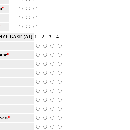
m)
*
*
ZE BASE (A1)
1
2
3
4
ione
*
ivers
*