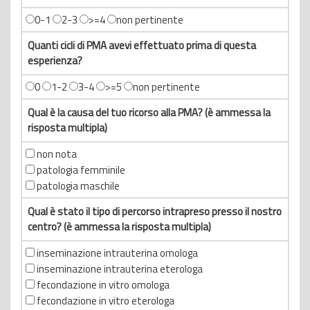
0-1
2-3
>=4
non pertinente
Quanti cicli di PMA avevi effettuato prima di questa
esperienza?
0
1-2
3-4
>=5
non pertinente
Qual è la causa del tuo ricorso alla PMA? (è ammessa la
risposta multipla)
non nota
patologia femminile
patologia maschile
Qual è stato il tipo di percorso intrapreso presso il nostro
centro? (è ammessa la risposta multipla)
inseminazione intrauterina omologa
inseminazione intrauterina eterologa
fecondazione in vitro omologa
fecondazione in vitro eterologa