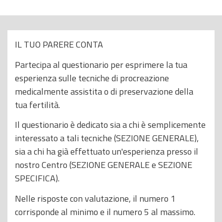
o
p
r
IL TUO PARERE CONTA
i
Partecipa al questionario per esprimere la tua
n
esperienza sulle tecniche di procreazione
c
medicalmente assistita o di preservazione della
i
tua fertilità.
p
a
Il questionario è dedicato sia a chi è semplicemente
l
interessato a tali tecniche (SEZIONE GENERALE),
e
sia a chi ha già effettuato un'esperienza presso il
nostro Centro (SEZIONE GENERALE e SEZIONE
SPECIFICA).
Nelle risposte con valutazione, il numero 1
corrisponde al minimo e il numero 5 al massimo.