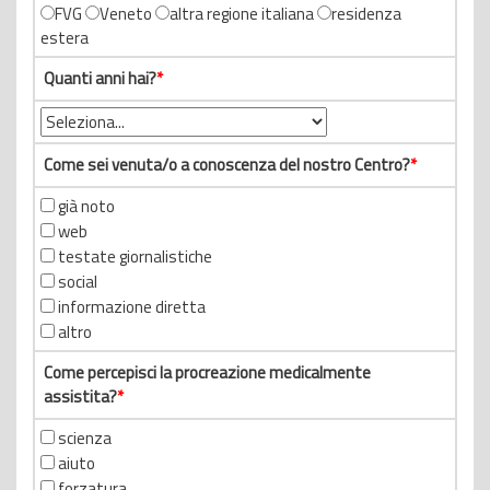
FVG
Veneto
altra regione italiana
residenza
estera
Quanti anni hai?
*
Come sei venuta/o a conoscenza del nostro Centro?
*
già noto
web
testate giornalistiche
social
informazione diretta
altro
Come percepisci la procreazione medicalmente
assistita?
*
scienza
aiuto
forzatura