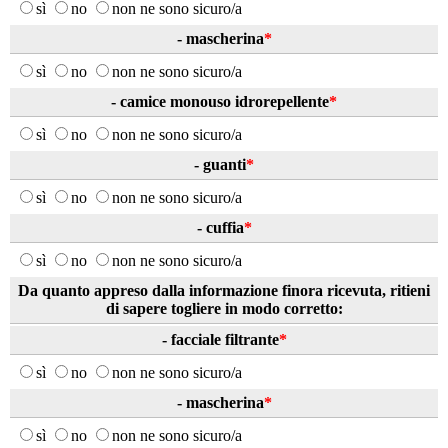
sì
no
non ne sono sicuro/a
- mascherina
*
sì
no
non ne sono sicuro/a
- camice monouso idrorepellente
*
sì
no
non ne sono sicuro/a
- guanti
*
sì
no
non ne sono sicuro/a
- cuffia
*
sì
no
non ne sono sicuro/a
Da quanto appreso dalla informazione finora ricevuta, ritieni
di sapere togliere in modo corretto:
- facciale filtrante
*
sì
no
non ne sono sicuro/a
- mascherina
*
sì
no
non ne sono sicuro/a