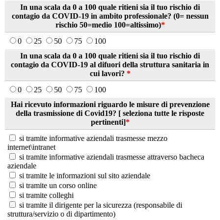
In una scala da 0 a 100 quale ritieni sia il tuo rischio di
contagio da COVID-19 in ambito professionale? (0= nessun
rischio 50=medio 100=altissimo)
*
0
25
50
75
100
In una scala da 0 a 100 quale ritieni sia il tuo rischio di
contagio da COVID-19 al difuori della struttura sanitaria in
cui lavori?
*
0
25
50
75
100
Hai ricevuto informazioni riguardo le misure di prevenzione
della trasmissione di Covid19? [ seleziona tutte le risposte
pertinenti]
*
si tramite informative aziendali trasmesse mezzo
internet\intranet
si tramite informative aziendali trasmesse attraverso bacheca
aziendale
si tramite le informazioni sul sito aziendale
si tramite un corso online
si tramite colleghi
si tramite il dirigente per la sicurezza (responsabile di
struttura/servizio o di dipartimento)