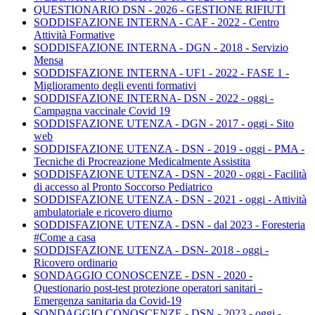
QUESTIONARIO DSN - 2026 - GESTIONE RIFIUTI
SODDISFAZIONE INTERNA - CAF - 2022 - Centro
Attività Formative
SODDISFAZIONE INTERNA - DGN - 2018 - Servizio
Mensa
SODDISFAZIONE INTERNA - UF1 - 2022 - FASE 1 -
Miglioramento degli eventi formativi
SODDISFAZIONE INTERNA- DSN - 2022 - oggi -
Campagna vaccinale Covid 19
SODDISFAZIONE UTENZA - DGN - 2017 - oggi - Sito
web
SODDISFAZIONE UTENZA - DSN - 2019 - oggi - PMA -
Tecniche di Procreazione Medicalmente Assistita
SODDISFAZIONE UTENZA - DSN - 2020 - oggi - Facilità
di accesso al Pronto Soccorso Pediatrico
SODDISFAZIONE UTENZA - DSN - 2021 - oggi - Attività
ambulatoriale e ricovero diurno
SODDISFAZIONE UTENZA - DSN - dal 2023 - Foresteria
#Come a casa
SODDISFAZIONE UTENZA - DSN- 2018 - oggi -
Ricovero ordinario
SONDAGGIO CONOSCENZE - DSN - 2020 -
Questionario post-test protezione operatori sanitari -
Emergenza sanitaria da Covid-19
SONDAGGIO CONOSCENZE - DSN - 2023 - oggi -