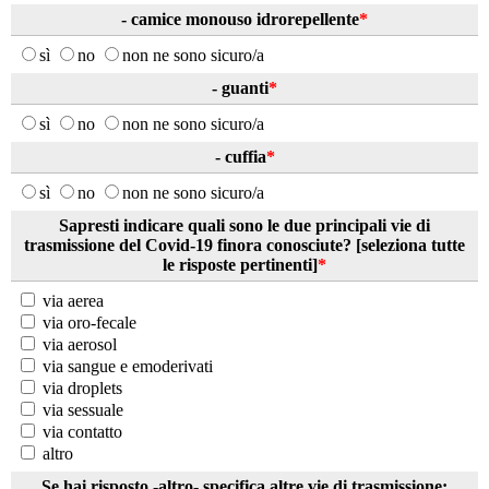
- camice monouso idrorepellente
*
sì
no
non ne sono sicuro/a
- guanti
*
sì
no
non ne sono sicuro/a
- cuffia
*
sì
no
non ne sono sicuro/a
Sapresti indicare quali sono le due principali vie di
trasmissione del Covid-19 finora conosciute? [seleziona tutte
le risposte pertinenti]
*
via aerea
via oro-fecale
via aerosol
via sangue e emoderivati
via droplets
via sessuale
via contatto
altro
Se hai risposto -altro- specifica altre vie di trasmissione: