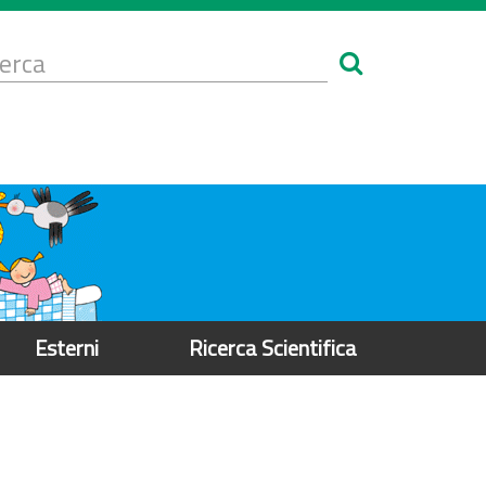
Form
i
erca
icerca
Esterni
Ricerca Scientifica