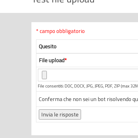
r
i
n
* campo obbligatorio
c
i
Quesito
p
a
File upload
*
l
e
File consentiti: DOC, DOCX, JPG, JPEG, PDF, ZIP (max 32
Conferma che non sei un bot risolvendo qu