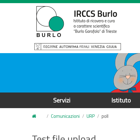
S
a
l
t
a
a
l
c
o
n
t
e
Servizi
Istituto
n
u
Comunicazioni
URP
poll
t
o
Test file upload
p