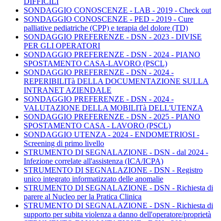
DIFFICILI
SONDAGGIO CONOSCENZE - LAB - 2019 - Check out
SONDAGGIO CONOSCENZE - PED - 2019 - Cure
palliative pediatriche (CPP) e terapia del dolore (TD)
SONDAGGIO PREFERENZE - DSN - 2023 - DIVISE
PER GLI OPERATORI
SONDAGGIO PREFERENZE - DSN - 2024 - PIANO
SPOSTAMENTO CASA-LAVORO (PSCL)
SONDAGGIO PREFERENZE - DSN - 2024 -
REPERIBILITà DELLA DOCUMENTAZIONE SULLA
INTRANET AZIENDALE
SONDAGGIO PREFERENZE - DSN - 2024 -
VALUTAZIONE DELLA MOBILITà DELL'UTENZA
SONDAGGIO PREFERENZE - DSN - 2025 - PIANO
SPOSTAMENTO CASA - LAVORO (PSCL)
SONDAGGIO UTENZA - 2024 - ENDOMETRIOSI -
Screening di primo livello
STRUMENTO DI SEGNALAZIONE - DSN - dal 2024 -
Infezione correlate all'assistenza (ICA/ICPA)
STRUMENTO DI SEGNALAZIONE - DSN - Registro
unico integrato informatizzato delle anomalie
STRUMENTO DI SEGNALAZIONE - DSN - Richiesta di
parere al Nucleo per la Pratica Clinica
STRUMENTO DI SEGNALAZIONE - DSN - Richiesta di
supporto per subita violenza a danno dell'operatore/proprietà