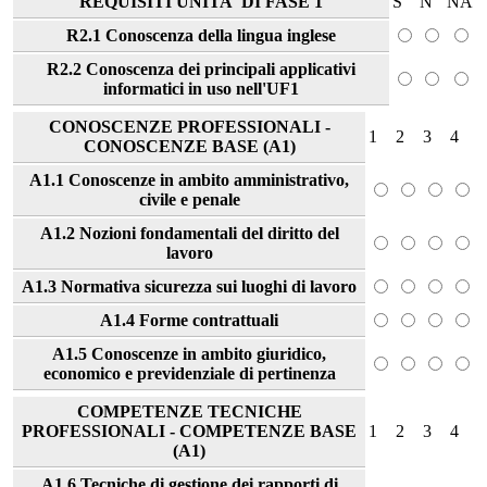
REQUISITI UNITA' DI FASE 1
S
N
NA
R2.1 Conoscenza della lingua inglese
R2.2 Conoscenza dei principali applicativi
informatici in uso nell'UF1
CONOSCENZE PROFESSIONALI -
1
2
3
4
CONOSCENZE BASE (A1)
A1.1 Conoscenze in ambito amministrativo,
civile e penale
A1.2 Nozioni fondamentali del diritto del
lavoro
A1.3 Normativa sicurezza sui luoghi di lavoro
A1.4 Forme contrattuali
A1.5 Conoscenze in ambito giuridico,
economico e previdenziale di pertinenza
COMPETENZE TECNICHE
PROFESSIONALI - COMPETENZE BASE
1
2
3
4
(A1)
A1.6 Tecniche di gestione dei rapporti di