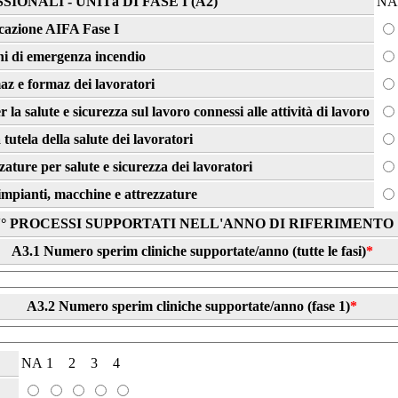
NALI - UNITà DI FASE I (A2)
NA
icazione AIFA Fase I
ni di emergenza incendio
z e formaz dei lavoratori
 la salute e sicurezza sul lavoro connessi alle attività di lavoro
tutela della salute dei lavoratori
ature per salute e sicurezza dei lavoratori
impianti, macchine e attrezzature
° PROCESSI SUPPORTATI NELL'ANNO DI RIFERIMENTO
A3.1 Numero sperim cliniche supportate/anno (tutte le fasi)
*
A3.2 Numero sperim cliniche supportate/anno (fase 1)
*
NA
1
2
3
4