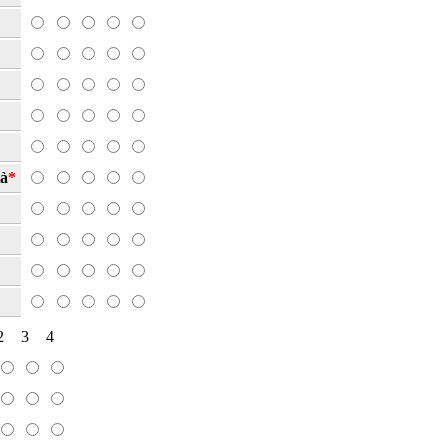
tà
*
2
3
4