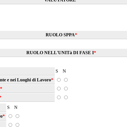
RUOLO SPPA
*
RUOLO NELL'UNITà DI FASE I
*
S
N
nte e nei Luoghi di Lavoro
*
*
*
S
N
ro
*