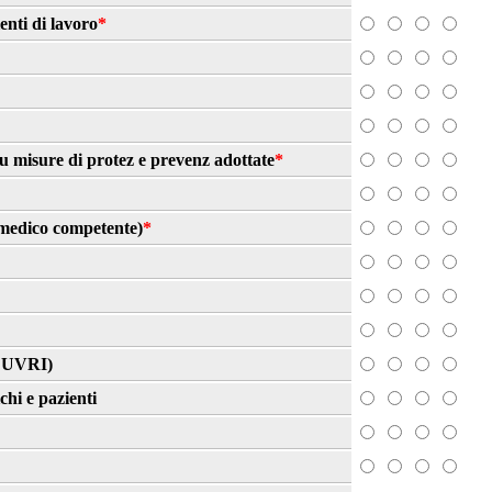
enti di lavoro
*
 su misure di protez e prevenz adottate
*
n medico competente)
*
 (DUVRI)
chi e pazienti