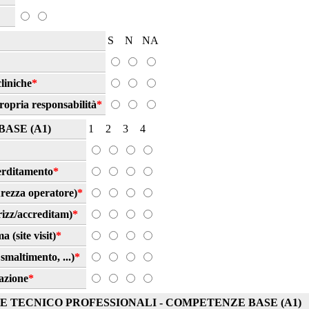
S
N
NA
liniche
*
ropria responsabilità
*
ASE (A1)
1
2
3
4
cerditamento
*
curezza operatore)
*
orizz/accreditam)
*
 (site visit)
*
smaltimento, ...)
*
zazione
*
 TECNICO PROFESSIONALI - COMPETENZE BASE (A1)